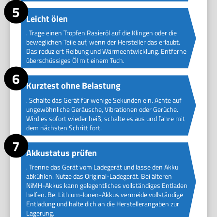
Leicht ölen
. Trage einen Tropfen Rasieröl auf die Klingen oder die
beweglichen Teile auf, wenn der Hersteller das erlaubt.
Das reduziert Reibung und Wärmeentwicklung. Entferne
überschüssiges Öl mit einem Tuch.
Kurztest ohne Belastung
. Schalte das Gerät für wenige Sekunden ein. Achte auf
ungewöhnliche Geräusche, Vibrationen oder Gerüche.
Wird es sofort wieder heiß, schalte es aus und fahre mit
dem nächsten Schritt fort.
Akkustatus prüfen
. Trenne das Gerät vom Ladegerät und lasse den Akku
abkühlen. Nutze das Original-Ladegerät. Bei älteren
NiMH-Akkus kann gelegentliches vollständiges Entladen
helfen. Bei Lithium-Ionen-Akkus vermeide vollständige
Entladung und halte dich an die Herstellerangaben zur
Lagerung.