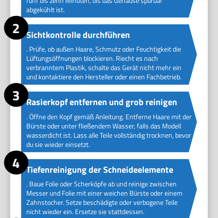
fünf bis zehn Minuten, bis das Gehäuse spürbar
abgekühlt ist.
Sichtkontrolle durchführen
. Prüfe, ob außen Haare, Schmutz oder Feuchtigkeit die
Lüftungsöffnungen blockieren. Riecht es nach
verbranntem Plastik, schalte das Gerät nicht mehr ein
und kontaktiere den Hersteller oder einen Fachbetrieb.
Rasierkopf entfernen und grob reinigen
. Öffne den Kopf gemäß Anleitung. Entferne Haare mit der
Bürste oder unter fließendem Wasser, falls das Modell
wasserdicht ist. Lass alle Teile vollständig trocknen, bevor
du sie wieder einsetzt.
Tiefenreinigung der Schneideelemente
. Baue Folie oder Scherköpfe ab und reinige zwischen
Messer und Folie mit einer weichen Bürste oder einem
Zahnstocher. Setze beschädigte oder verbogene Teile
nicht wieder ein. Ersetze sie stattdessen.