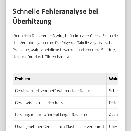
Schnelle Fehleranalyse bei
Überhitzung
Wenn dein Rasierer heiß wird, hilft ein klarer Check. Schau dir
das Verhalten genau an. Die folgende Tabelle zeigt typische
Probleme, wahrscheinliche Ursachen und konkrete Schritte,
die du sofort durchführen kannst.
Problem
Wahrscheinl
Gehäuse wird sehr heiß während der Rasur
Scherkopf ve
Gerät wird beim Laden heiß
Defektes Lad
Leistung nimmt während langer Rasur ab
Akku wird wa
Unangenehmer Geruch nach Plastik oder verbrannt
Überhitzte E