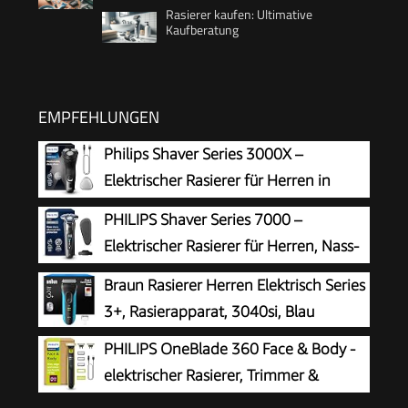
Rasierer kaufen: Ultimative
Kaufberatung
EMPFEHLUNGEN
Philips Shaver Series 3000X –
Elektrischer Rasierer für Herren in
Schwarz, Nass- und Trockenrasur, mit
PHILIPS Shaver Series 7000 –
SkinProtect-Technologie, ausklappbarem
Elektrischer Rasierer für Herren, Nass-
Bartschneider (Modell X3001/00)
und Trockenrasierer mit
Braun Rasierer Herren Elektrisch Series
aufklappbarem Trimmer, Ladestation & Reiseetui
3+, Rasierapparat, 3040si, Blau
(Modell S7887/35)
PHILIPS OneBlade 360 Face & Body -
elektrischer Rasierer, Trimmer &
Bodygroomer, 3x 360 Klingen, 3x