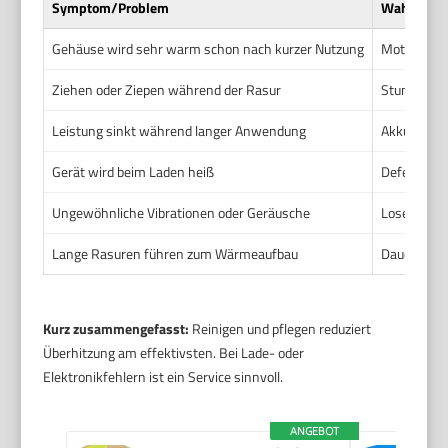
Symptom/Problem
Wahrschei
Gehäuse wird sehr warm schon nach kurzer Nutzung
Motor stark
Ziehen oder Ziepen während der Rasur
Stumpfe Kl
Leistung sinkt während langer Anwendung
Akku wird 
Gerät wird beim Laden heiß
Defektes La
Ungewöhnliche Vibrationen oder Geräusche
Lose Teile
Lange Rasuren führen zum Wärmeaufbau
Dauerbetri
Kurz zusammengefasst:
Reinigen und pflegen reduziert
Überhitzung am effektivsten. Bei Lade- oder
Elektronikfehlern ist ein Service sinnvoll.
ANGEBOT