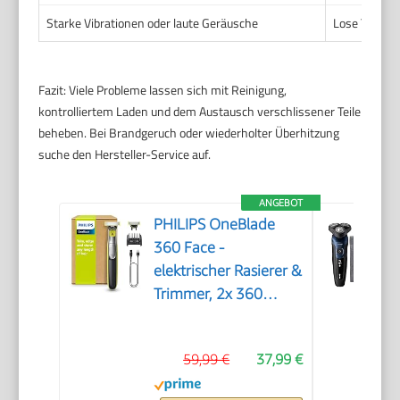
Starke Vibrationen oder laute Geräusche
Lose Teile o
Fazit: Viele Probleme lassen sich mit Reinigung,
kontrolliertem Laden und dem Austausch verschlissener Teile
beheben. Bei Brandgeruch oder wiederholter Überhitzung
suche den Hersteller-Service auf.
ANGEBOT
PHILIPS OneBlade
360 Face -
elektrischer Rasierer &
Trimmer, 2x 360
Klingen, verstellbarer
5-in-1-Trimmaufsatz,
59,99 €
37,99 €
Nass- & Trockenrasur,
Akku-USB, fürs