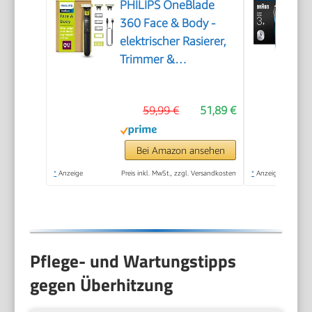
PHILIPS OneBlade
360 Face & Body -
elektrischer Rasierer,
Trimmer &
Bodygroomer, 3x 360
Klingen, 3x
59,99 €
51,89 €
Trimmaufsätze
(1/3/5 mm), 2x
Körperaufsätze, Nass-
Bei Amazon ansehen
& Trockenrasur für
*
Anzeige
Preis inkl. MwSt., zzgl. Versandkosten
*
Anzeige
Gesicht & Körper
(QP2824/31)
Pflege- und Wartungstipps
gegen Überhitzung