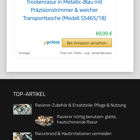
Trockenrasur in Metallic-Blau mit
Präzisionstrimmer & weicher
Transporttasche (Modell S5465/18)
89,99 €
Bei Amazon ansehen
*
Anzeige
Preis inkl. MwSt., zzgl. Versandkosten
TOP-ARTIKEL
Rasierer-Zubehör & Ersatzteile: Pflege & Nutzung
Rasierer richtig benutzen: glatte,
hautschonende Rasur
Rasurbrand & Hautirritationen vermeiden