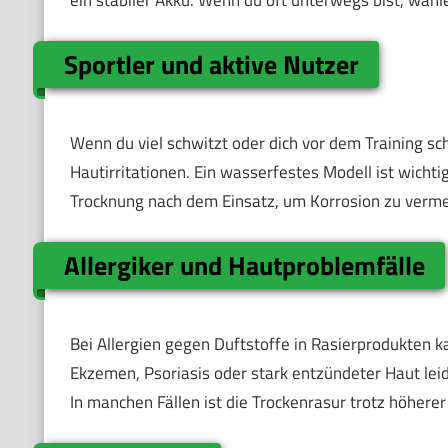
ein stabiler Akku. Wenn du oft unterwegs bist, wäh
Sportler und aktive Nutzer
Wenn du viel schwitzt oder dich vor dem Training schn
Hautirritationen. Ein wasserfestes Modell ist wichti
Trocknung nach dem Einsatz, um Korrosion zu verme
Allergiker und Hautproblemfälle
Bei Allergien gegen Duftstoffe in Rasierprodukten 
Ekzemen, Psoriasis oder stark entzündeter Haut leid
In manchen Fällen ist die Trockenrasur trotz höherer