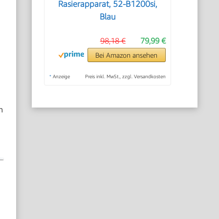
Rasierapparat, 52-B1200si,
Blau
98,18 €
79,99 €
Bei Amazon ansehen
*
Anzeige
Preis inkl. MwSt., zzgl. Versandkosten
h