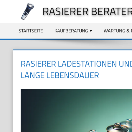
Zum
RASIERER BERATE
Inhalt
springen
STARTSEITE
KAUFBERATUNG
WARTUNG & 
RASIERER LADESTATIONEN UND
LANGE LEBENSDAUER