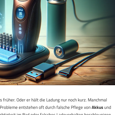
ls früher. Oder er hält die Ladung nur noch kurz. Manchmal
e Probleme entstehen oft durch falsche Pflege von
Akkus
und
chtigkeit im Bad oder falsches Ladeverhalten beschleunigen