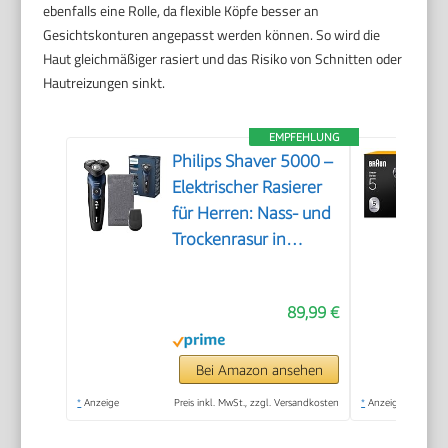
ebenfalls eine Rolle, da flexible Köpfe besser an
Gesichtskonturen angepasst werden können. So wird die
Haut gleichmäßiger rasiert und das Risiko von Schnitten oder
Hautreizungen sinkt.
EMPFEHLUNG
Philips Shaver 5000 –
Elektrischer Rasierer
für Herren: Nass- und
Trockenrasur in
Metallic-Blau mit
Präzisionstrimmer &
89,99 €
weicher
Transporttasche
(Modell S5465/18)
Bei Amazon ansehen
*
Anzeige
Preis inkl. MwSt., zzgl. Versandkosten
*
Anzeige