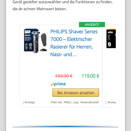
Gerät gezielter auszuwählen und die Funktionen zu finden,
die dir echten Mehrwert bieten.
ANGEBOT
PHILIPS Shaver Series
7000 – Elektrischer
Rasierer für Herren,
Nass- und
Trockenrasierer mit
aufklappbarem
159,99 €
119,00 €
Trimmer, Ladestation
& Reiseetui (Modell
S7887/35)
Bei Amazon ansehen
*
Anzeige
Preis inkl. MwSt., zzgl. Versandkosten
*
Anzeige