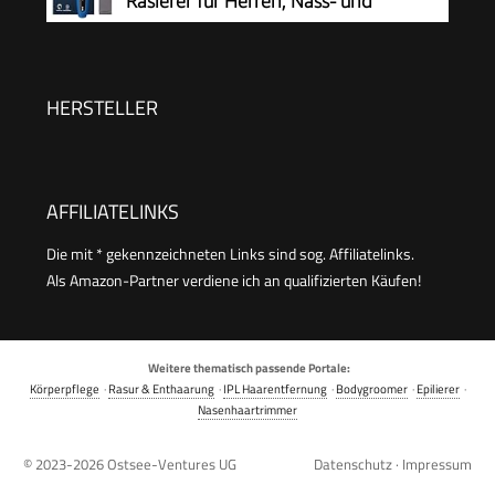
Rasierer für Herren, Nass- und
Trockenrasierer, Leistungsstarke &
sanfte Rasur, SteelPrecision-Schersystem,
flexible 360° Scherköpfe, 60 Min. Laufzeit
HERSTELLER
(S5466/18)
AFFILIATELINKS
Die mit * gekennzeichneten Links sind sog. Affiliatelinks.
Als Amazon-Partner verdiene ich an qualifizierten Käufen!
Weitere thematisch passende Portale:
Körperpflege
·
Rasur & Enthaarung
·
IPL Haarentfernung
·
Bodygroomer
·
Epilierer
·
Nasenhaartrimmer
© 2023-2026
Ostsee-Ventures UG
Datenschutz
·
Impressum