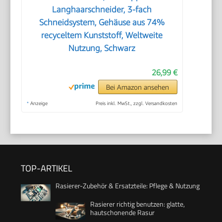
Langhaarschneider, 3-fach
Schneidsystem, Gehäuse aus 74%
recyceltem Kunststoff, Weltweite
Nutzung, Schwarz
26,99 €
Bei Amazon ansehen
*
Anzeige
Preis inkl. MwSt., zzgl. Versandkosten
TOP-ARTIKEL
Rasierer-Zubehör & Ersatzteile: Pflege & Nutzung
Rasierer richtig benutzen: glatte,
hautschonende Rasur