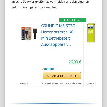
typische Schwierigkeiten zu vermeiden und den eigenen
Bedürfnissen gerecht zu werden.
EMPFEHLUNG
GRUNDIG MS 6330
Herrenrasierer, 60
Min Betriebszeit,
Ausklappbarer
Langhaarschneider,
3-fach
26,99 €
Schneidsystem,
Gehäuse aus 74%
recyceltem Kunststoff,
Bei Amazon ansehen
Weltweite Nutzung,
*
Anzeige
Preis inkl. MwSt., zzgl. Versandkosten
*
Anzeige
Schwarz