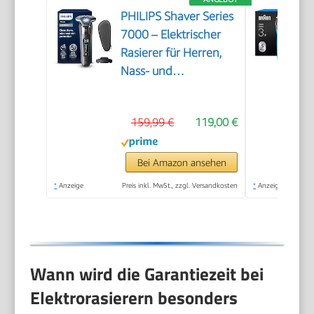
PHILIPS Shaver Series
7000 – Elektrischer
Rasierer für Herren,
Nass- und
Trockenrasierer mit
aufklappbarem
159,99 €
119,00 €
Trimmer, Ladestation
& Reiseetui (Modell
S7887/35)
Bei Amazon ansehen
*
Anzeige
Preis inkl. MwSt., zzgl. Versandkosten
*
Anzeige
Wann wird die Garantiezeit bei
Elektrorasierern besonders