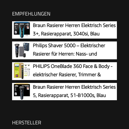
EMPFEHLUNGEN
Braun Rasierer Herren Elektrisch Series
3+, Rasierapparat, 3040si, Blau
Philips Shaver 5000 – Elektrischer
Rasierer für Herren: Nass- und
Trockenrasur in Metallic-Blau mit
PHILIPS OneBlade 360 Face & Body -
Präzisionstrimmer & weicher Transporttasche
elektrischer Rasierer, Trimmer &
(Modell S5465/18)
Bodygroomer, 3x 360 Klingen, 3x
Braun Rasierer Herren Elektrisch Series
Trimmaufsätze (1/3/5 mm), 2x Körperaufsätze,
5, Rasierapparat, 51-B1000s, Blau
Nass- & Trockenrasur für Gesicht & Körper
(QP2824/31)
HERSTELLER