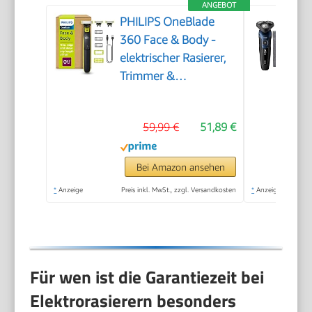
ANGEBOT
PHILIPS OneBlade
360 Face & Body -
elektrischer Rasierer,
Trimmer &
Bodygroomer, 3x 360
Klingen, 3x
59,99 €
51,89 €
Trimmaufsätze
(1/3/5 mm), 2x
Körperaufsätze, Nass-
Bei Amazon ansehen
& Trockenrasur für
*
Anzeige
Preis inkl. MwSt., zzgl. Versandkosten
*
Anzeige
Gesicht & Körper
(QP2824/31)
Für wen ist die Garantiezeit bei
Elektrorasierern besonders