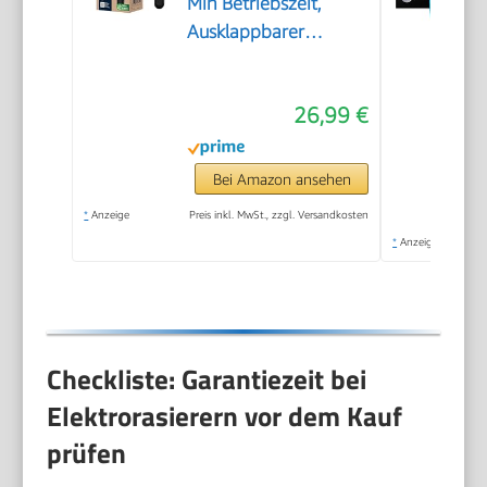
Min Betriebszeit,
Ausklappbarer
Langhaarschneider,
3-fach
26,99 €
Schneidsystem,
Gehäuse aus 74%
recyceltem Kunststoff,
Bei Amazon ansehen
Weltweite Nutzung,
*
Anzeige
Preis inkl. MwSt., zzgl. Versandkosten
Schwarz
*
Anzeige
Checkliste: Garantiezeit bei
Elektrorasierern vor dem Kauf
prüfen