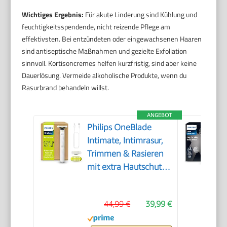
Wichtiges Ergebnis:
Für akute Linderung sind Kühlung und
feuchtigkeitsspendende, nicht reizende Pflege am
effektivsten. Bei entzündeten oder eingewachsenen Haaren
sind antiseptische Maßnahmen und gezielte Exfoliation
sinnvoll. Kortisoncremes helfen kurzfristig, sind aber keine
Dauerlösung. Vermeide alkoholische Produkte, wenn du
Rasurbrand behandeln willst.
ANGEBOT
Philips OneBlade
Intimate, Intimrasur,
Trimmen & Rasieren
mit extra Hautschutz,
Für eine gründliche
und angenehme
44,99 €
39,99 €
Rasur – ohne
komplett glatt zu