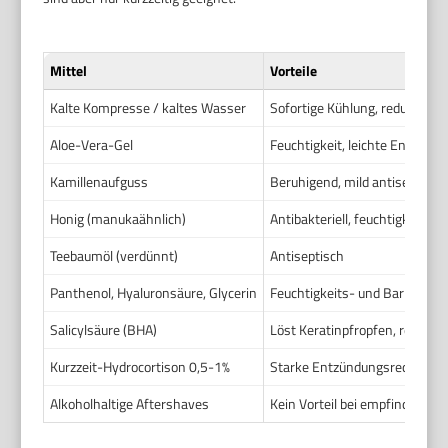
Mittel
Vorteile
Kalte Kompresse / kaltes Wasser
Sofortige Kühlung, reduziert 
Aloe-Vera-Gel
Feuchtigkeit, leichte Entzü
Kamillenaufguss
Beruhigend, mild antiseptisch
Honig (manukaähnlich)
Antibakteriell, feuchtigkeitss
Teebaumöl (verdünnt)
Antiseptisch
Panthenol, Hyaluronsäure, Glycerin
Feuchtigkeits- und Barrierest
Salicylsäure (BHA)
Löst Keratinpfropfen, reduzi
Kurzzeit-Hydrocortison 0,5-1%
Starke Entzündungsreduktion
Alkoholhaltige Aftershaves
Kein Vorteil bei empfindlicher