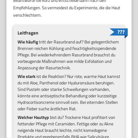
Beantworte sie kurz und entscheide dann nach den
Empfehlungen. So vermeidest du Experimente, die die Haut
verschlechtern.
Leitfragen
Wie häufig
tritt der Rasurbrand auf? Bei gelegentlichem
Brennen reichen Kühlung und feuchtigkeitsspendende
Pflege. Bei wiederkehrendem Rasurbrand brauchst du
vorbeugende Maßnahmen wie milde Exfoliation und
Anpassung der Rasurtechnik.
Wie stark
ist die Reaktion? Nur rote, warme Haut kannst
du mit Aloe, Panthenol oder Hyaluronsäure beruhigen.
Sind Pusteln oder starke Schwellungen vorhanden,
könnte eine antiseptische Behandlung oder kurzzeitige
Hydrocortisoncreme sinnvoll sein. Bei eiternden Stellen
oder Fieber suche ärztlichen Rat.
Welcher Hauttyp
bist du? Trockene Haut profitiert von
fettender Pflege mit Ceramiden. Fettige oder zu Akne
neigende Haut braucht leichte, nicht komedogene
Produkte und gegebenenfalls BHA wie Salicylsäure