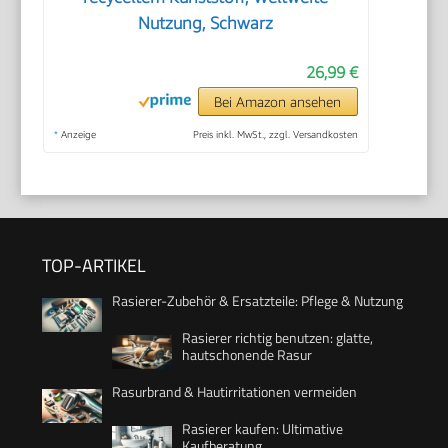
Nutzung, Schwarz
26,99 €
Bei Amazon ansehen
*
Anzeige
Preis inkl. MwSt., zzgl. Versandkosten
TOP-ARTIKEL
Rasierer-Zubehör & Ersatzteile: Pflege & Nutzung
Rasierer richtig benutzen: glatte,
hautschonende Rasur
Rasurbrand & Hautirritationen vermeiden
Rasierer kaufen: Ultimative
Kaufberatung