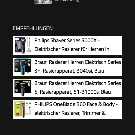
EMPFEHLUNGEN
Philips Shaver Series 3000X –
Elektrischer Rasierer für Herren in
Schwarz, Nass- und Trockenrasur, mit
Braun Rasierer Herren Elektrisch Series
SkinProtect-Technologie, ausklappbarem
3+, Rasierapparat, 3040si, Blau
Bartschneider (Modell X3001/00)
Braun Rasierer Herren Elektrisch Series
5, Rasierapparat, 51-B1000s, Blau
PHILIPS OneBlade 360 Face & Body -
elektrischer Rasierer, Trimmer &
Bodygroomer, 3x 360 Klingen, 3x
Trimmaufsätze (1/3/5 mm), 2x Körperaufsätze,