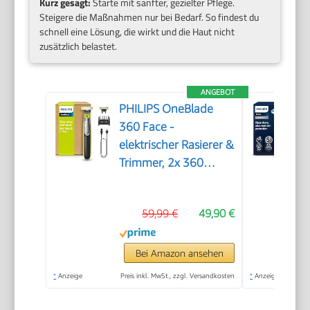
Kurz gesagt:
Starte mit sanfter, gezielter Pflege.
Steigere die Maßnahmen nur bei Bedarf. So findest du
schnell eine Lösung, die wirkt und die Haut nicht
zusätzlich belastet.
ANGEBOT
PHILIPS OneBlade
360 Face -
elektrischer Rasierer &
Trimmer, 2x 360
Klingen, verstellbarer
5-in-1-Trimmaufsatz,
59,99 €
49,90 €
Nass- & Trockenrasur,
Akku-USB, fürs
Gesicht (QP2734/30)
Bei Amazon ansehen
*
Anzeige
Preis inkl. MwSt., zzgl. Versandkosten
*
Anzeige