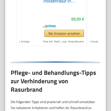
Trockenrasur in
Metallic-Blau mit
Präzisionstrimmer &
89,99 €
weicher
Transporttasche
(Modell S5465/18)
Bei Amazon ansehen
*
Anzeige
Preis inkl. MwSt., zzgl. Versandkosten
*
Anzeige
Pflege- und Behandlungs-Tipps
zur Verhinderung von
Rasurbrand
Die folgenden Tipps sind praxisnah und schnell umsetzbar.
Sie reduzieren Irritationen und helfen dir, Rasurbrand zu