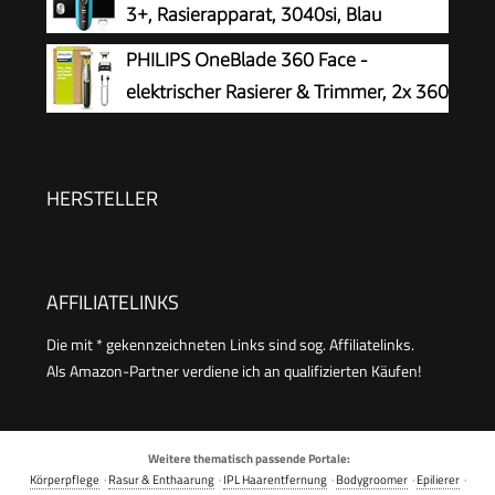
3+, Rasierapparat, 3040si, Blau
Bartschneider (Modell X3001/00)
PHILIPS OneBlade 360 Face -
elektrischer Rasierer & Trimmer, 2x 360
Klingen, verstellbarer 5-in-1-
Trimmaufsatz, Nass- & Trockenrasur, Akku-USB,
fürs Gesicht (QP2734/30)
HERSTELLER
AFFILIATELINKS
Die mit * gekennzeichneten Links sind sog. Affiliatelinks.
Als Amazon-Partner verdiene ich an qualifizierten Käufen!
Weitere thematisch passende Portale:
Körperpflege
·
Rasur & Enthaarung
·
IPL Haarentfernung
·
Bodygroomer
·
Epilierer
·